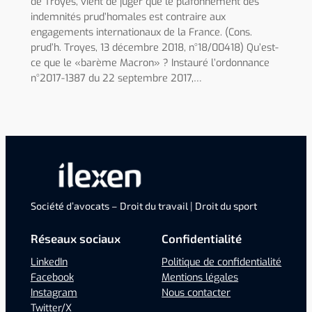
de Troyes, vient de juger que le plafonnement des
indemnités prud’homales est contraire aux
engagements internationaux de la France. (Cons.
prud’h. Troyes, 13 décembre 2018, n°18/00418) Qu’est-
ce que le «barème Macron» ? Instauré l’ordonnance
n°2017-1387 du 22 septembre 2017,…
Société d’avocats – Droit du travail | Droit du sport
Réseaux sociaux
Confidentialité
LinkedIn
Politique de confidentialité
Facebook
Mentions légales
Instagram
Nous contacter
Twitter/X