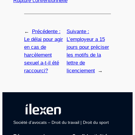
Rupture conventionnelle
←
Précédente :
Suivante :
Le délai pour agir
L’employeur a 15
en cas de
jours pour préciser
harcèlement
les motifs de la
sexuel a-t-il été
lettre de
raccourci?
licenciement
→
Société d’avocats – Droit du travail | Droit du sport