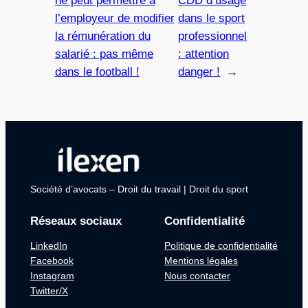
ne peut permettre à
CDD d’usage
l’employeur de modifier
dans le sport
la rémunération du
professionnel
salarié : pas même
: attention
dans le football !
danger !
→
Société d’avocats – Droit du travail | Droit du sport
Réseaux sociaux
Confidentialité
LinkedIn
Politique de confidentialité
Facebook
Mentions légales
Instagram
Nous contacter
Twitter/X